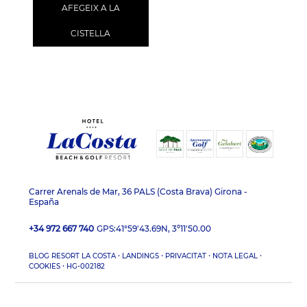
AFEGEIX A LA
CISTELLA
Carrer Arenals de Mar, 36 PALS (Costa Brava) Girona -
España
+34 972 667 740
GPS:
41°59'43.69N, 3º11'50.00
·
·
·
·
BLOG RESORT LA COSTA
LANDINGS
PRIVACITAT
NOTA LEGAL
·
COOKIES
HG-002182