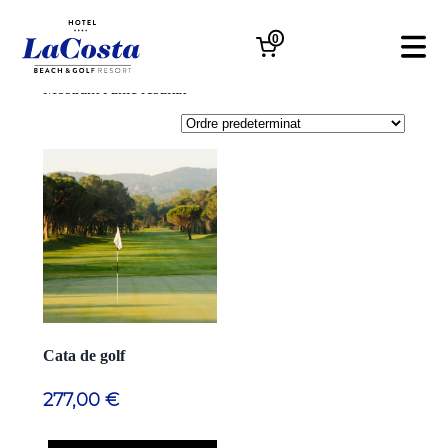
Golf
0
Mostrant l'únic resultat
Cata de golf
277,00
€