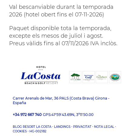
Val bescanviable durant la temporada
2026 (hotel obert fins el 07-11-2026)
Paquet disponible tota la temporada,
excepte els mesos de juliol i agost.
Preus vàlids fins al 07/11/2026 IVA inclòs.
Carrer Arenals de Mar, 36 PALS (Costa Brava) Girona -
España
+34 972 667 740
GPS:
41°59'43.69N, 3º11'50.00
·
·
·
·
BLOG RESORT LA COSTA
LANDINGS
PRIVACITAT
NOTA LEGAL
·
COOKIES
HG-002182