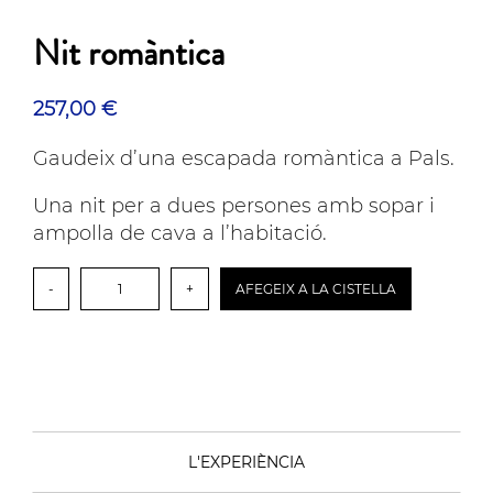
Nit romàntica
257,00
€
Gaudeix d’una escapada romàntica a Pals.
Una nit per a dues persones amb sopar i
ampolla de cava a l’habitació.
quantitat
-
+
AFEGEIX A LA CISTELLA
de
Nit
romàntica
L'EXPERIÈNCIA