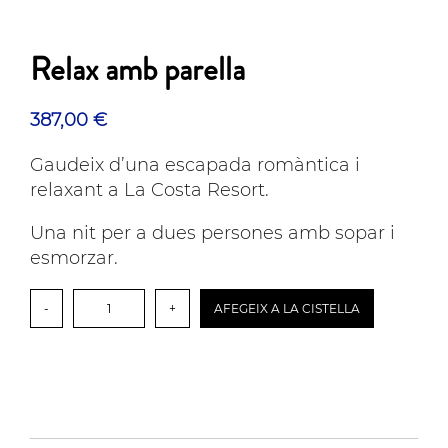
Relax amb parella
387,00
€
Gaudeix d’una escapada romàntica i
relaxant a La Costa Resort.
Una nit per a dues persones amb sopar i
esmorzar.
quantitat
-
+
AFEGEIX A LA CISTELLA
de
Relax
amb
parella