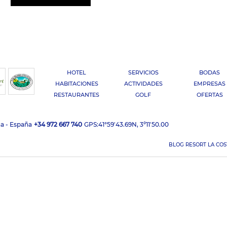
HOTEL
SERVICIOS
BODAS
HABITACIONES
ACTIVIDADES
EMPRESAS
RESTAURANTES
GOLF
OFERTAS
na - España
+34 972 667 740
GPS:
41°59'43.69N, 3º11'50.00
BLOG RESORT LA COS