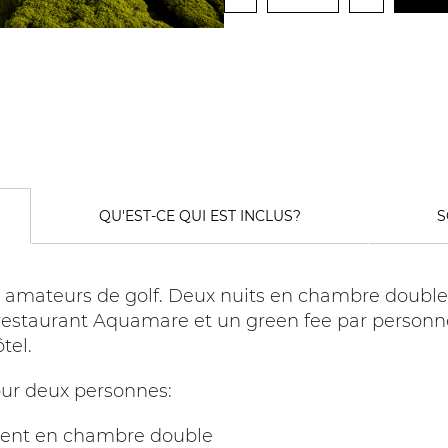
Birdie
Golf
Experience
QU'EST-CE QUI EST INCLUS?
S
 amateurs de golf. Deux nuits en chambre double
 restaurant Aquamare et un green fee par personne
tel.
our deux personnes:
ment en chambre double