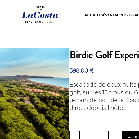
ACTIVITÉS
ÉVÉNEMENTS
OFFR
Birdie Golf Exper
598,00
€
Escapade de deux nuits 
golf, sur les 18 trous du 
terrain de golf de la Cos
direct depuis l’hôtel.
quantité
-
+
AJOU
de