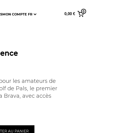
0
0,00 €
ES
MON COMPTE
ience
pour les amateurs de
Golf de Pals, le premier
ta Brava, avec accès
TER AU PANIER