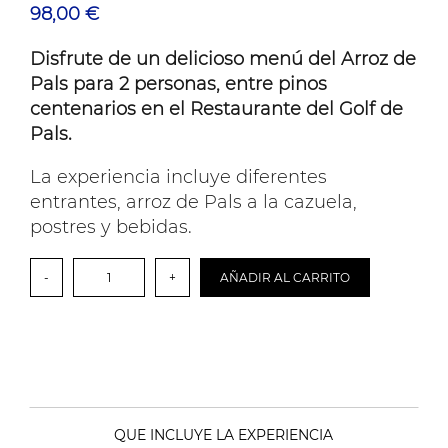
98,00
€
Disfrute de un delicioso menú del Arroz de
Pals para 2 personas, entre pinos
centenarios en el Restaurante del Golf de
Pals.
La experiencia incluye diferentes
entrantes, arroz de Pals a la cazuela,
postres y bebidas.
Experiencia
-
+
AÑADIR AL CARRITO
gastronómica
entre
pinos
centenarios:
menú
del
arroz
de
Pals
QUE INCLUYE LA EXPERIENCIA
cantidad